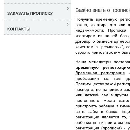
Важно знать о пропис
ЗАКАЗАТЬ ПРОПИСКУ
Получить временную реги
важно, квартира это или 
КОНТАКТЫ
недвижимости. Прописка
квартирам из нашей базы
договор о бизнес-партнер
клиентам в "резиновых", 
своих клиентов и хотим быт
Наши менеджеры постара
временную регистрац
Временная регистрация
- 
пребывания т.е. там гд
Преимущество такой регистр
паспорте, но например ва
или детский сад в другом
постоянного места жите
пристроить ребенка в гимн
взять займ в банке. Ещ
регистрации является то,
рабочих дня и при этом он
регистрация
(прописка) - у